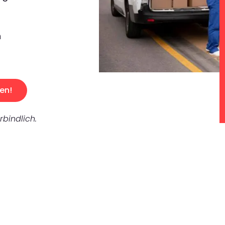
n
en!
rbindlich.