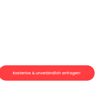
LICHE OFFERTE IN
UNTER 60 SE
slosen & sorgenfreien Umzug in Luzern: Erleb
taltet. Lassen Sie uns den schweren Teil übe
tspannten und kostengünstigen Service!
Kostenlos & unverbindlich anfragen!