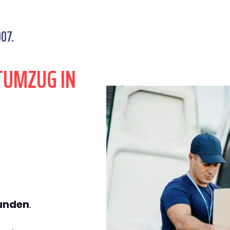
007.
TUMZUG IN
tunden
.