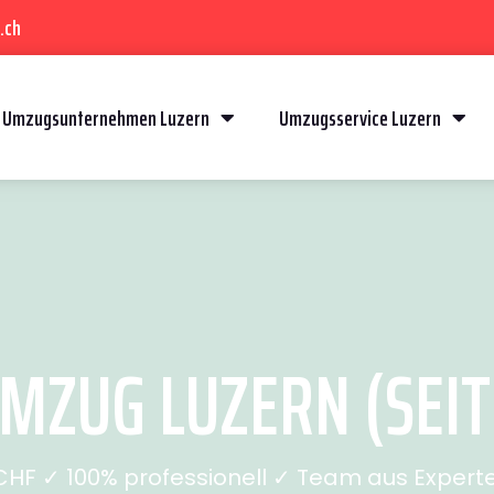
.ch
Umzugsunternehmen Luzern
Umzugsservice Luzern
MZUG LUZERN (SEIT
CHF ✓ 100% professionell ✓ Team aus Experten