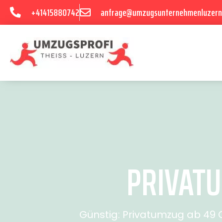
+41415880742
anfrage@umzugsunternehmenluzern
PRIVATU
Günstig: Privatumzug ab 49 