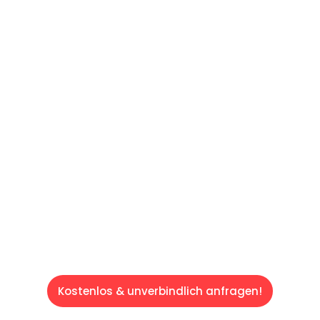
UNVERBINDLICHE OFFERTE IN
UNTER
60 SEKUNDEN
:
Machen Sie sich bereit für einen
reibungslosen & sorgenfreien Umzug in
Luzern: Erleben Sie, wie unser Expertenteam
Ihren Umzug schnell, sicher und effizient
gestaltet. Lassen Sie uns den schweren Teil
übernehmen & freuen Sie sich auf einen
entspannten und kostengünstigen Service!
Kostenlos & unverbindlich anfragen!