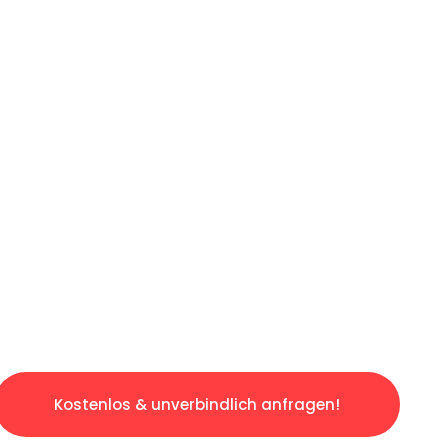
LICHE OFFERTE IN
UNTER 60 SE
slosen & sorgenfreien Umzug in Luzern: Erleb
taltet. Lassen Sie uns den schweren Teil übe
tspannten und kostengünstigen Service!
Kostenlos & unverbindlich anfragen!