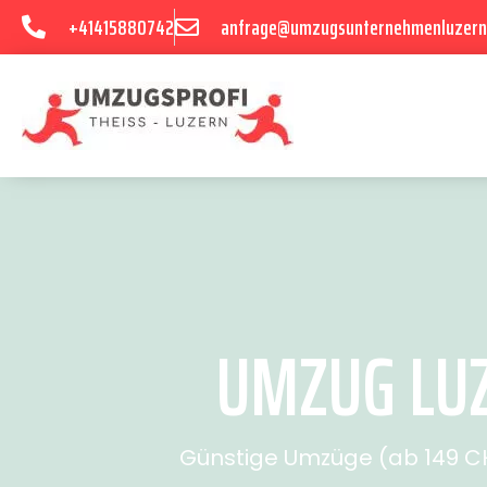
+41415880742
anfrage@umzugsunternehmenluzern
UMZUG LUZ
Günstige Umzüge (ab 149 CHF