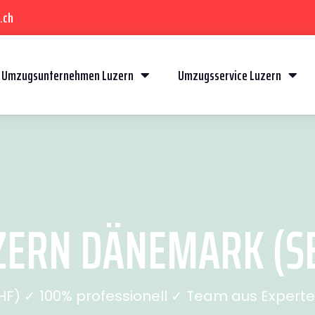
.ch
Umzugsunternehmen Luzern
Umzugsservice Luzern
ERN DÄNEMARK (SE
) ✓ 100% professionell ✓ Team aus Experten 