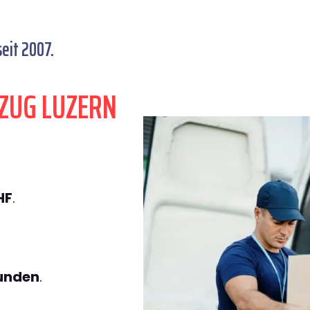
eit 2007.
ZUG LUZERN
HF
.
tunden
.