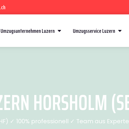
.ch
Umzugsunternehmen Luzern
Umzugsservice Luzern
ERN HORSHOLM (SE
) ✓ 100% professionell ✓ Team aus Experten 