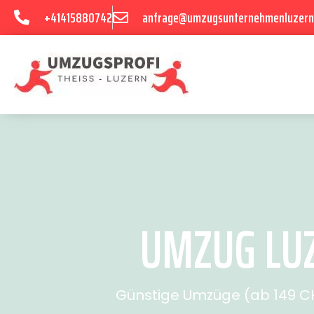
+41415880742
anfrage@umzugsunternehmenluzern
UMZUG LUZ
Günstige Umzüge (ab 149 CHF