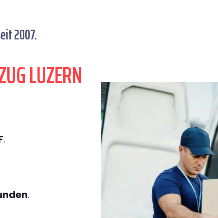
eit 2007.
ZUG LUZERN
F
.
tunden
.