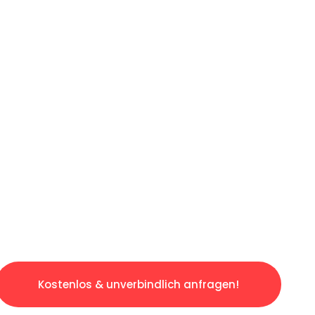
LICHE OFFERTE IN
UNTER 60 SE
slosen & sorgenfreien Umzug in Luzern: Erleb
taltet. Lassen Sie uns den schweren Teil übe
tspannten und kostengünstigen Service!
Kostenlos & unverbindlich anfragen!