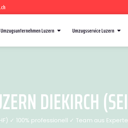
.ch
Umzugsunternehmen Luzern
Umzugsservice Luzern
ZERN DIEKIRCH (SEI
) ✓ 100% professionell ✓ Team aus Experten 