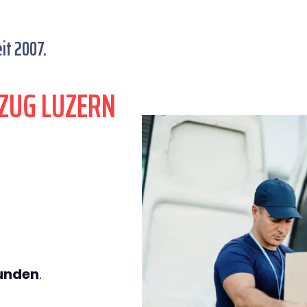
it 2007.
ZUG LUZERN
tunden
.