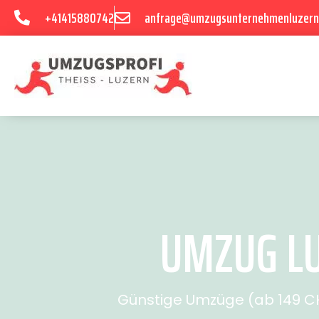
+41415880742
anfrage@umzugsunternehmenluzern
UMZUG LU
Günstige Umzüge (ab 149 CHF