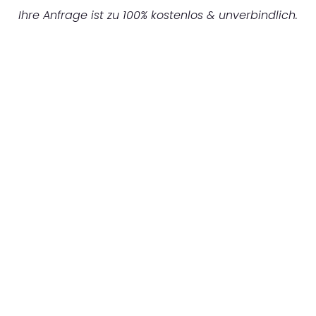
Ihre Anfrage ist zu 100% kostenlos & unverbindlich.
UNVERBINDLICHE OFFERTE IN
UNTER
60 SEKUNDEN
:
Machen Sie sich bereit für einen
reibungslosen & sorgenfreien Umzug in
Luzern: Erleben Sie, wie unser Expertenteam
Ihren Umzug schnell, sicher und effizient
gestaltet. Lassen Sie uns den schweren Teil
übernehmen & freuen Sie sich auf einen
entspannten und kostengünstigen Service!