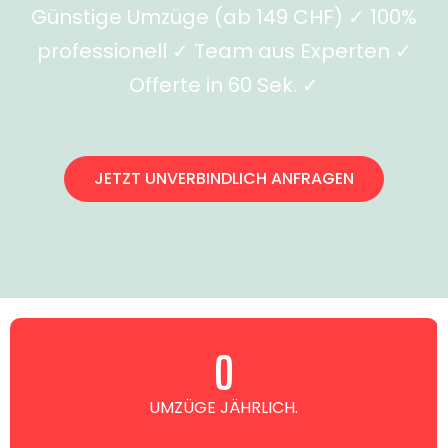
Günstige Umzüge (ab 149 CHF) ✓ 100%
professionell ✓ Team aus Experten ✓
Offerte in 60 Sek. ✓
JETZT UNVERBINDLICH ANFRAGEN
0
UMZÜGE JÄHRLICH.