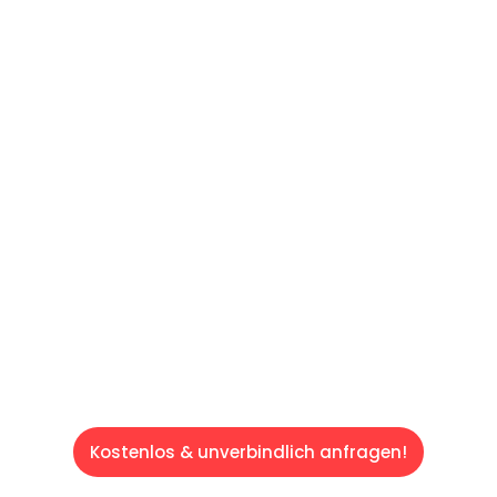
UNVERBINDLICHE OFFERTE IN
UNTER
60 SEKUNDEN
:
Machen Sie sich bereit für einen
reibungslosen & sorgenfreien Umzug in
Luzern: Erleben Sie, wie unser Expertenteam
Ihren Umzug schnell, sicher und effizient
gestaltet. Lassen Sie uns den schweren Teil
übernehmen & freuen Sie sich auf einen
entspannten und kostengünstigen Service!
Kostenlos & unverbindlich anfragen!