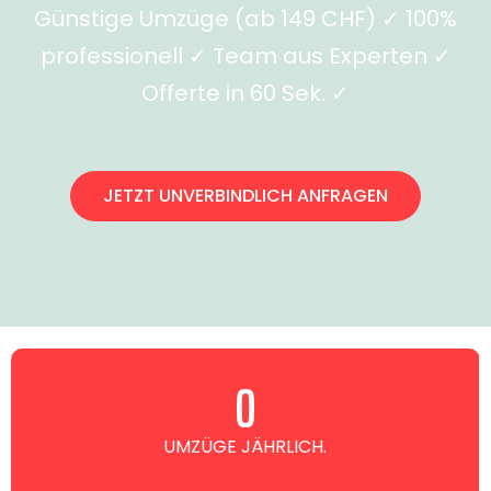
Günstige Umzüge (ab 149 CHF) ✓ 100%
professionell ✓ Team aus Experten ✓
Offerte in 60 Sek. ✓
JETZT UNVERBINDLICH ANFRAGEN
0
UMZÜGE JÄHRLICH.