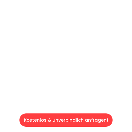
UNVERBINDLICHE OFFERTE IN
UNTER
60 SEKUNDEN
:
Machen Sie sich bereit für einen
reibungslosen & sorgenfreien Umzug in
Luzern: Erleben Sie, wie unser Expertenteam
Ihren Umzug schnell, sicher und effizient
gestaltet. Lassen Sie uns den schweren Teil
übernehmen & freuen Sie sich auf einen
entspannten und kostengünstigen Service!
Kostenlos & unverbindlich anfragen!