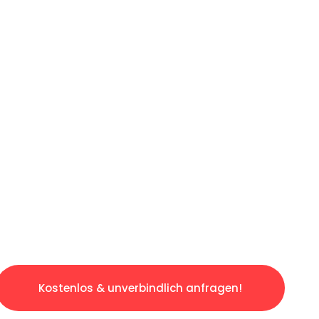
LICHE OFFERTE IN
UNTER 60 SE
slosen & sorgenfreien Umzug in Luzern: Erleb
taltet. Lassen Sie uns den schweren Teil übe
tspannten und kostengünstigen Service!
Kostenlos & unverbindlich anfragen!