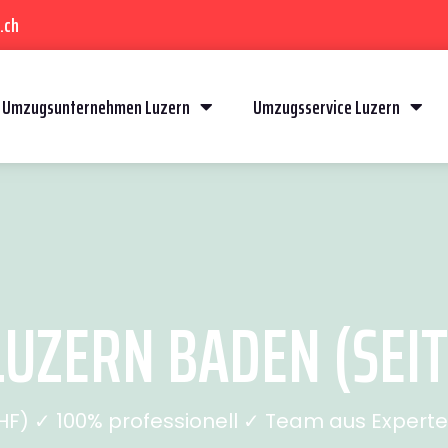
.ch
Umzugsunternehmen Luzern
Umzugsservice Luzern
UZERN BADEN (SEIT
) ✓ 100% professionell ✓ Team aus Experten 