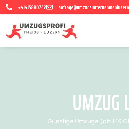
+41415880742
anfrage@umzugsunternehmenluzern
UMZUG L
Günstige Umzüge (ab 149 CHF