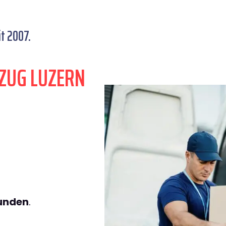
t 2007.
ZUG LUZERN
tunden
.