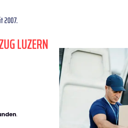
t 2007.
ZUG LUZERN
tunden
.