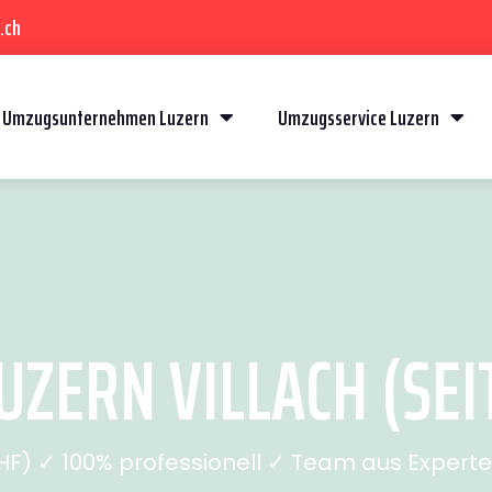
.ch
Umzugsunternehmen Luzern
Umzugsservice Luzern
ZERN VILLACH (SEI
) ✓ 100% professionell ✓ Team aus Experten 