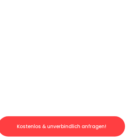
LICHE OFFERTE IN
UNTER 60 SE
slosen & sorgenfreien Umzug in Luzern: Erleb
taltet. Lassen Sie uns den schweren Teil übe
tspannten und kostengünstigen Service!
Kostenlos & unverbindlich anfragen!