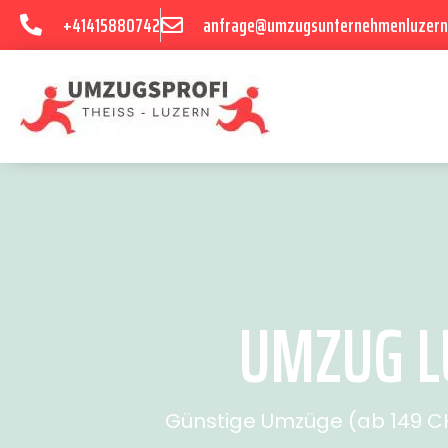
+41415880742
anfrage@umzugsunternehmenluzern
UMZUG LU
Günstige Umzüge (ab 149 CHF