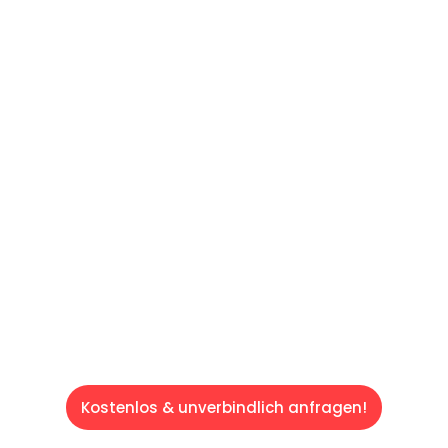
UNVERBINDLICHE OFFERTE IN
UNTER
60 SEKUNDEN
:
Machen Sie sich bereit für einen
reibungslosen & sorgenfreien Umzug in
Luzern: Erleben Sie, wie unser Expertenteam
Ihren Umzug schnell, sicher und effizient
gestaltet. Lassen Sie uns den schweren Teil
übernehmen & freuen Sie sich auf einen
entspannten und kostengünstigen Service!
Kostenlos & unverbindlich anfragen!