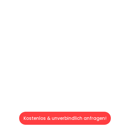
UNVERBINDLICHE OFFERTE IN
UNTER
60 SEKUNDEN
:
Machen Sie sich bereit für einen
reibungslosen & sorgenfreien Umzug in
Luzern: Erleben Sie, wie unser Expertenteam
Ihren Umzug schnell, sicher und effizient
gestaltet. Lassen Sie uns den schweren Teil
übernehmen & freuen Sie sich auf einen
entspannten und kostengünstigen Service!
Kostenlos & unverbindlich anfragen!