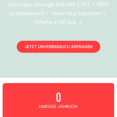
Günstige Umzüge (ab 149 CHF) ✓ 100%
professionell ✓ Team aus Experten ✓
Offerte in 60 Sek. ✓
JETZT UNVERBINDLICH ANFRAGEN
0
UMZÜGE JÄHRLICH.