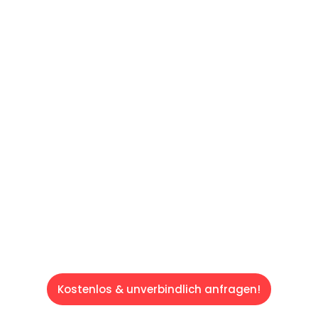
UNVERBINDLICHE OFFERTE IN
UNTER
60 SEKUNDEN
:
Machen Sie sich bereit für einen
reibungslosen & sorgenfreien Umzug in
Luzern: Erleben Sie, wie unser Expertenteam
Ihren Umzug schnell, sicher und effizient
gestaltet. Lassen Sie uns den schweren Teil
übernehmen & freuen Sie sich auf einen
entspannten und kostengünstigen Service!
Kostenlos & unverbindlich anfragen!