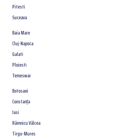
Pitesti
Suceava
Baia Mare
Cluj-Napoca
Galati
Ploiesti
Temeswar
Botosani
Constanța
Iasi
Râmnicu Vâlcea
Tirgu-Mures