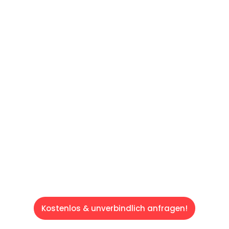
UNVERBINDLICHE OFFERTE IN
UNTER
60 SEKUNDEN
:
Machen Sie sich bereit für einen
reibungslosen & sorgenfreien Umzug in
Luzern: Erleben Sie, wie unser Expertenteam
Ihren Umzug schnell, sicher und effizient
gestaltet. Lassen Sie uns den schweren Teil
übernehmen & freuen Sie sich auf einen
entspannten und kostengünstigen Service!
Kostenlos & unverbindlich anfragen!