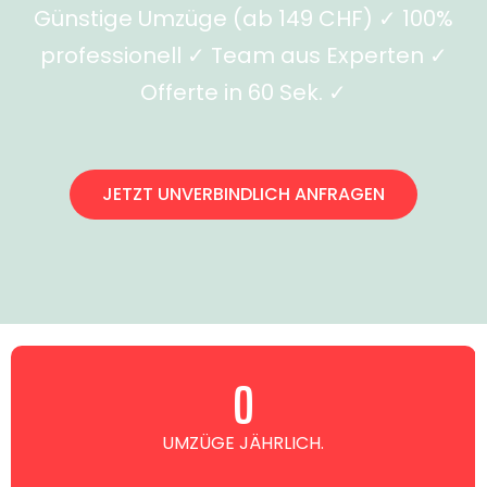
Günstige Umzüge (ab 149 CHF) ✓ 100%
professionell ✓ Team aus Experten ✓
Offerte in 60 Sek. ✓
JETZT UNVERBINDLICH ANFRAGEN
0
UMZÜGE JÄHRLICH.