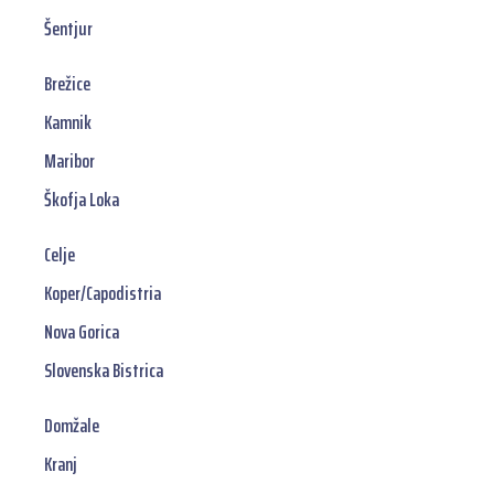
Šentjur
Brežice
Kamnik
Maribor
Škofja Loka
Celje
Koper/Capodistria
Nova Gorica
Slovenska Bistrica
Domžale
Kranj