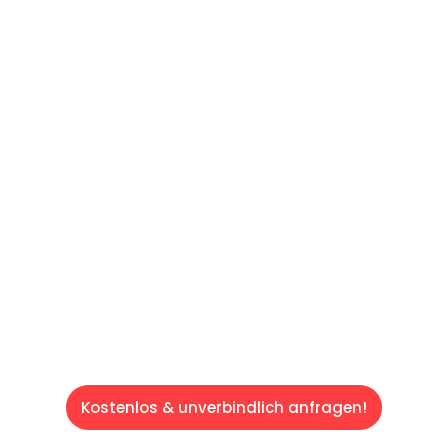
UNVERBINDLICHE OFFERTE IN
UNTER
60 SEKUNDEN
:
Machen Sie sich bereit für einen
reibungslosen & sorgenfreien Umzug in
Luzern: Erleben Sie, wie unser Expertenteam
Ihren Umzug schnell, sicher und effizient
gestaltet. Lassen Sie uns den schweren Teil
übernehmen & freuen Sie sich auf einen
entspannten und kostengünstigen Service!
Kostenlos & unverbindlich anfragen!