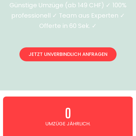
Günstige Umzüge (ab 149 CHF) ✓ 100%
professionell ✓ Team aus Experten ✓
Offerte in 60 Sek. ✓
JETZT UNVERBINDLICH ANFRAGEN
0
UMZÜGE JÄHRLICH.