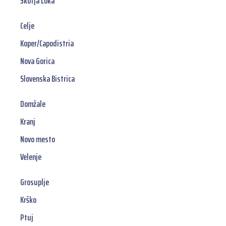
Škofja Loka
Celje
Koper/Capodistria
Nova Gorica
Slovenska Bistrica
Domžale
Kranj
Novo mesto
Velenje
Grosuplje
Krško
Ptuj