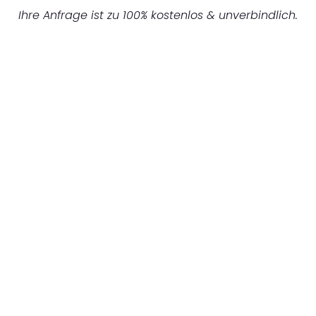
Ihre Anfrage ist zu 100% kostenlos & unverbindlich.
UNVERBINDLICHE OFFERTE IN
UNTER
60 SEKUNDEN
:
Machen Sie sich bereit für einen
reibungslosen & sorgenfreien Umzug in
Luzern: Erleben Sie, wie unser Expertenteam
Ihren Umzug schnell, sicher und effizient
gestaltet. Lassen Sie uns den schweren Teil
übernehmen & freuen Sie sich auf einen
entspannten und kostengünstigen Service!