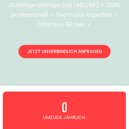
Günstige Umzüge (ab 149 CHF) ✓ 100%
professionell ✓ Team aus Experten ✓
Offerte in 60 Sek. ✓
JETZT UNVERBINDLICH ANFRAGEN
0
UMZÜGE JÄHRLICH.