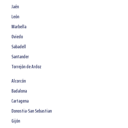
Jaén
León
Marbella
Oviedo
Sabadell
Santander
Torrejón de Ardoz
Alcorcón
Badalona
Cartagena
Donostia-San Sebastian
Gijón