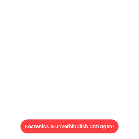
UNVERBINDLICHE OFFERTE IN
UNTER
60 SEKUNDEN
:
Machen Sie sich bereit für einen
reibungslosen & sorgenfreien Umzug in
Luzern: Erleben Sie, wie unser Expertenteam
Ihren Umzug schnell, sicher und effizient
gestaltet. Lassen Sie uns den schweren Teil
übernehmen & freuen Sie sich auf einen
entspannten und kostengünstigen Service!
Kostenlos & unverbindlich anfragen!