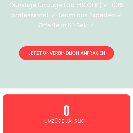
Günstige Umzüge (ab 149 CHF) ✓ 100%
professionell ✓ Team aus Experten ✓
Offerte in 60 Sek. ✓
JETZT UNVERBINDLICH ANFRAGEN
0
UMZÜGE JÄHRLICH.