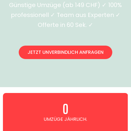
Günstige Umzüge (ab 149 CHF) ✓ 100%
professionell ✓ Team aus Experten ✓
Offerte in 60 Sek. ✓
JETZT UNVERBINDLICH ANFRAGEN
0
UMZÜGE JÄHRLICH.