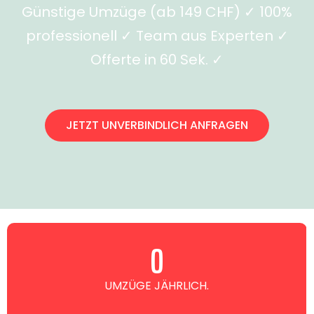
Günstige Umzüge (ab 149 CHF) ✓ 100%
professionell ✓ Team aus Experten ✓
Offerte in 60 Sek. ✓
JETZT UNVERBINDLICH ANFRAGEN
0
UMZÜGE JÄHRLICH.