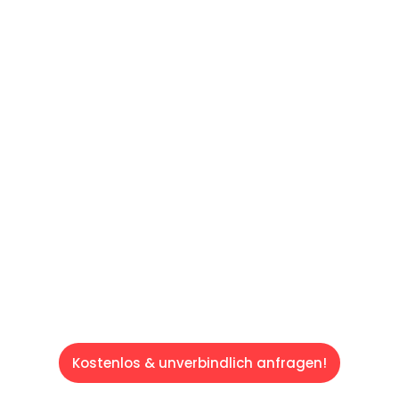
UNVERBINDLICHE OFFERTE IN
UNTER
60 SEKUNDEN
:
Machen Sie sich bereit für einen
reibungslosen & sorgenfreien Umzug in
Luzern: Erleben Sie, wie unser Expertenteam
Ihren Umzug schnell, sicher und effizient
gestaltet. Lassen Sie uns den schweren Teil
übernehmen & freuen Sie sich auf einen
entspannten und kostengünstigen Service!
Kostenlos & unverbindlich anfragen!