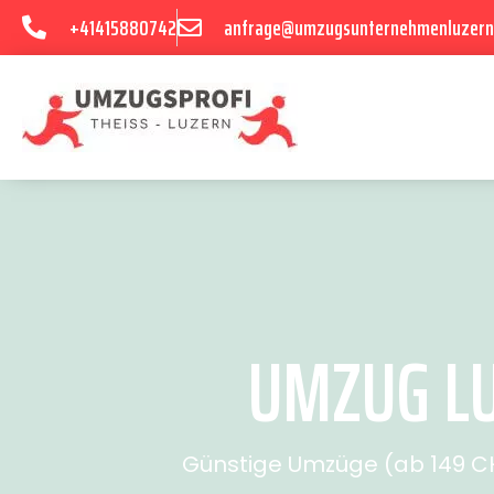
+41415880742
anfrage@umzugsunternehmenluzern
UMZUG LU
Günstige Umzüge (ab 149 CHF