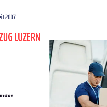
it 2007.
ZUG LUZERN
tunden
.