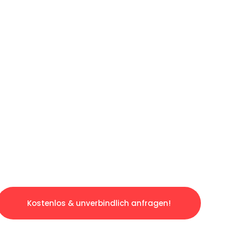
LICHE OFFERTE IN
UNTER 60 SE
slosen & sorgenfreien Umzug in Luzern: Erleb
taltet. Lassen Sie uns den schweren Teil übe
tspannten und kostengünstigen Service!
Kostenlos & unverbindlich anfragen!