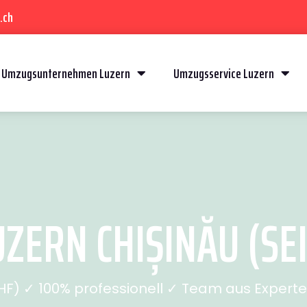
.ch
Umzugsunternehmen Luzern
Umzugsservice Luzern
ZERN CHIȘINĂU (SEI
) ✓ 100% professionell ✓ Team aus Experten 