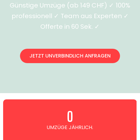
Günstige Umzüge (ab 149 CHF) ✓ 100%
professionell ✓ Team aus Experten ✓
Offerte in 60 Sek. ✓
JETZT UNVERBINDLICH ANFRAGEN
0
UMZÜGE JÄHRLICH.