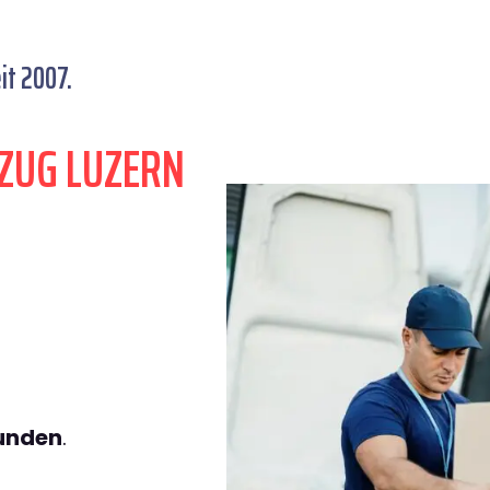
it 2007.
ZUG LUZERN
tunden
.