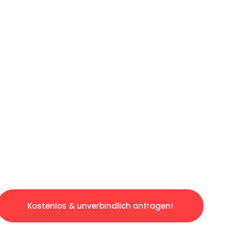
LICHE OFFERTE IN
UNTER 60 SE
slosen & sorgenfreien Umzug in Luzern: Erleb
taltet. Lassen Sie uns den schweren Teil übe
tspannten und kostengünstigen Service!
Kostenlos & unverbindlich anfragen!