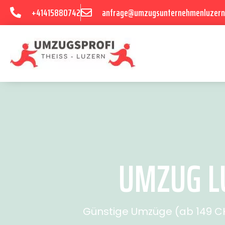
+41415880742
anfrage@umzugsunternehmenluzern
UMZUG LU
Günstige Umzüge (ab 149 CHF