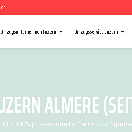
.ch
Umzugsunternehmen Luzern
Umzugsservice Luzern
ZERN ALMERE (SEIT
) ✓ 100% professionell ✓ Team aus Experten 