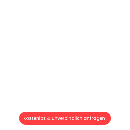
UNVERBINDLICHE OFFERTE IN
UNTER
60 SEKUNDEN
:
Machen Sie sich bereit für einen
reibungslosen & sorgenfreien Umzug in
Luzern: Erleben Sie, wie unser Expertenteam
Ihren Umzug schnell, sicher und effizient
gestaltet. Lassen Sie uns den schweren Teil
übernehmen & freuen Sie sich auf einen
entspannten und kostengünstigen Service!
Kostenlos & unverbindlich anfragen!