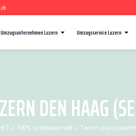
.ch
Umzugsunternehmen Luzern
Umzugsservice Luzern
ZERN DEN HAAG (SEI
) ✓ 100% professionell ✓ Team aus Experten 