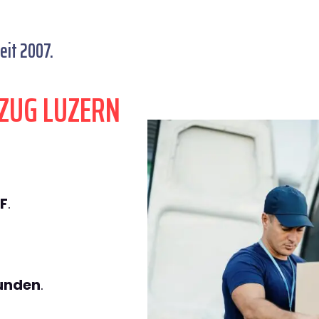
eit 2007.
ZUG LUZERN
F
.
tunden
.