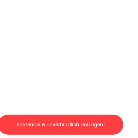
LICHE OFFERTE IN
UNTER 60 SE
slosen & sorgenfreien Umzug in Luzern: Erleb
taltet. Lassen Sie uns den schweren Teil übe
tspannten und kostengünstigen Service!
Kostenlos & unverbindlich anfragen!