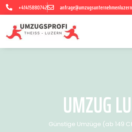
+41415880742
anfrage@umzugsunternehmenluzern
UMZUG LU
Günstige Umzüge (ab 149 CHF