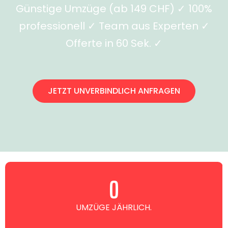
Günstige Umzüge (ab 149 CHF) ✓ 100%
professionell ✓ Team aus Experten ✓
Offerte in 60 Sek. ✓
JETZT UNVERBINDLICH ANFRAGEN
0
UMZÜGE JÄHRLICH.