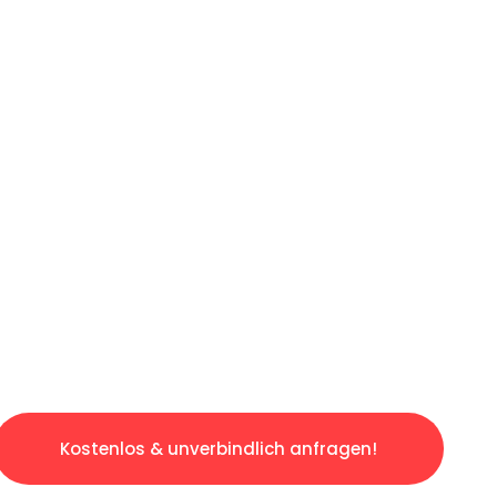
LICHE OFFERTE IN
UNTER 60 SE
slosen & sorgenfreien Umzug in Luzern: Erleb
taltet. Lassen Sie uns den schweren Teil übe
tspannten und kostengünstigen Service!
Kostenlos & unverbindlich anfragen!