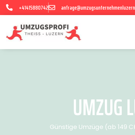
+41415880742
anfrage@umzugsunternehmenluzern
UMZUG L
Günstige Umzüge (ab 149 CHF