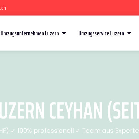
.ch
Umzugsunternehmen Luzern
Umzugsservice Luzern
UZERN CEYHAN (SEIT
) ✓ 100% professionell ✓ Team aus Experten 