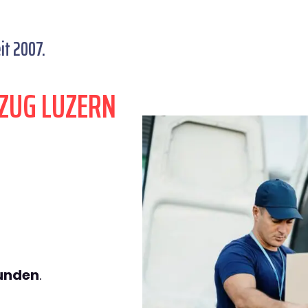
it 2007.
ZUG LUZERN
tunden
.