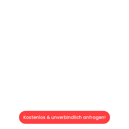
UNVERBINDLICHE OFFERTE IN
UNTER
60 SEKUNDEN
:
Machen Sie sich bereit für einen
reibungslosen & sorgenfreien Umzug in
Luzern: Erleben Sie, wie unser Expertenteam
Ihren Umzug schnell, sicher und effizient
gestaltet. Lassen Sie uns den schweren Teil
übernehmen & freuen Sie sich auf einen
entspannten und kostengünstigen Service!
Kostenlos & unverbindlich anfragen!