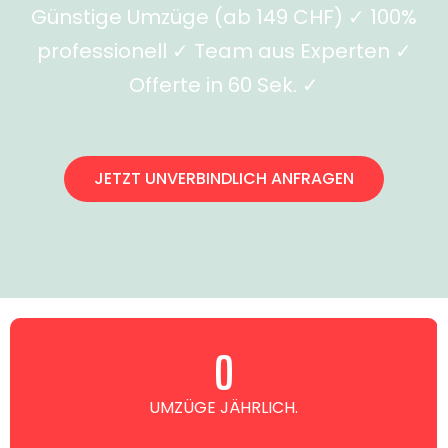
Günstige Umzüge (ab 149 CHF) ✓ 100%
professionell ✓ Team aus Experten ✓
Offerte in 60 Sek. ✓
JETZT UNVERBINDLICH ANFRAGEN
0
UMZÜGE JÄHRLICH.