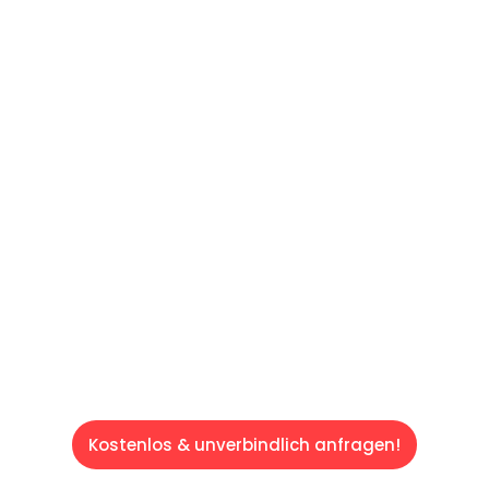
UNVERBINDLICHE OFFERTE IN
UNTER
60 SEKUNDEN
:
Machen Sie sich bereit für einen
reibungslosen & sorgenfreien Umzug in
Luzern: Erleben Sie, wie unser Expertenteam
Ihren Umzug schnell, sicher und effizient
gestaltet. Lassen Sie uns den schweren Teil
übernehmen & freuen Sie sich auf einen
entspannten und kostengünstigen Service!
Kostenlos & unverbindlich anfragen!