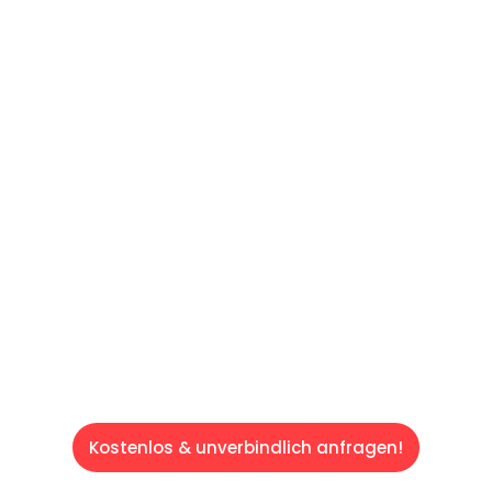
UNVERBINDLICHE OFFERTE IN
UNTER
60 SEKUNDEN
:
Machen Sie sich bereit für einen
reibungslosen & sorgenfreien Umzug in
Luzern: Erleben Sie, wie unser Expertenteam
Ihren Umzug schnell, sicher und effizient
gestaltet. Lassen Sie uns den schweren Teil
übernehmen & freuen Sie sich auf einen
entspannten und kostengünstigen Service!
Kostenlos & unverbindlich anfragen!