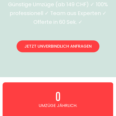
Günstige Umzüge (ab 149 CHF) ✓ 100%
professionell ✓ Team aus Experten ✓
Offerte in 60 Sek. ✓
JETZT UNVERBINDLICH ANFRAGEN
0
UMZÜGE JÄHRLICH.