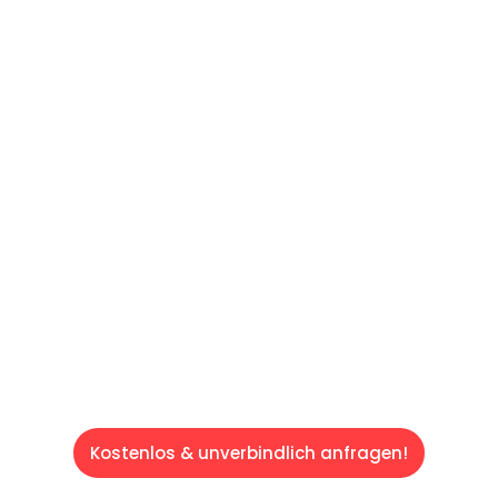
UNVERBINDLICHE OFFERTE IN
UNTER
60 SEKUNDEN
:
Machen Sie sich bereit für einen
reibungslosen & sorgenfreien Umzug in
Luzern: Erleben Sie, wie unser Expertenteam
Ihren Umzug schnell, sicher und effizient
gestaltet. Lassen Sie uns den schweren Teil
übernehmen & freuen Sie sich auf einen
entspannten und kostengünstigen Service!
Kostenlos & unverbindlich anfragen!