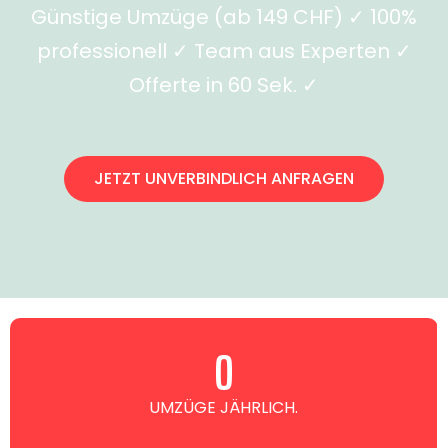
Günstige Umzüge (ab 149 CHF) ✓ 100%
professionell ✓ Team aus Experten ✓
Offerte in 60 Sek. ✓
JETZT UNVERBINDLICH ANFRAGEN
0
UMZÜGE JÄHRLICH.