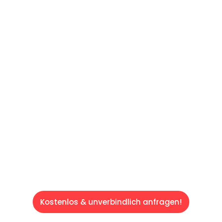
UNVERBINDLICHE OFFERTE IN
UNTER
60 SEKUNDEN
:
Machen Sie sich bereit für einen
reibungslosen & sorgenfreien Umzug in
Luzern: Erleben Sie, wie unser Expertenteam
Ihren Umzug schnell, sicher und effizient
gestaltet. Lassen Sie uns den schweren Teil
übernehmen & freuen Sie sich auf einen
entspannten und kostengünstigen Service!
Kostenlos & unverbindlich anfragen!