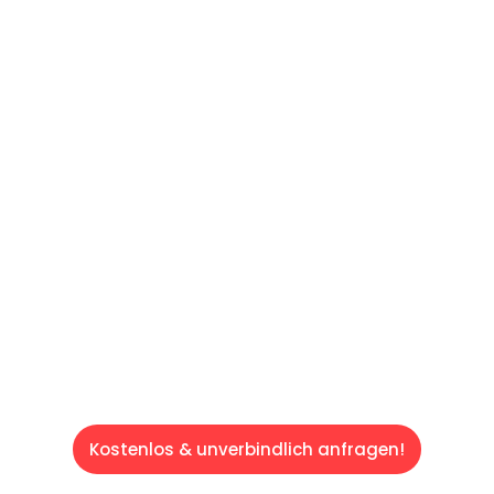
UNVERBINDLICHE OFFERTE IN
UNTER
60 SEKUNDEN
:
Machen Sie sich bereit für einen
reibungslosen & sorgenfreien Umzug in
Luzern: Erleben Sie, wie unser Expertenteam
Ihren Umzug schnell, sicher und effizient
gestaltet. Lassen Sie uns den schweren Teil
übernehmen & freuen Sie sich auf einen
entspannten und kostengünstigen Service!
Kostenlos & unverbindlich anfragen!