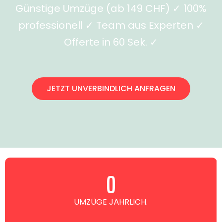
Günstige Umzüge (ab 149 CHF) ✓ 100%
professionell ✓ Team aus Experten ✓
Offerte in 60 Sek. ✓
JETZT UNVERBINDLICH ANFRAGEN
0
UMZÜGE JÄHRLICH.