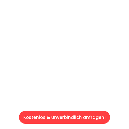
UNVERBINDLICHE OFFERTE IN
UNTER
60 SEKUNDEN
:
Machen Sie sich bereit für einen
reibungslosen & sorgenfreien Umzug in
Luzern: Erleben Sie, wie unser Expertenteam
Ihren Umzug schnell, sicher und effizient
gestaltet. Lassen Sie uns den schweren Teil
übernehmen & freuen Sie sich auf einen
entspannten und kostengünstigen Service!
Kostenlos & unverbindlich anfragen!