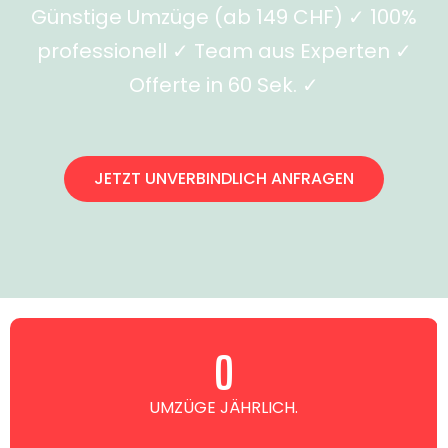
Günstige Umzüge (ab 149 CHF) ✓ 100%
professionell ✓ Team aus Experten ✓
Offerte in 60 Sek. ✓
JETZT UNVERBINDLICH ANFRAGEN
0
UMZÜGE JÄHRLICH.