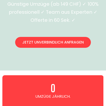
Günstige Umzüge (ab 149 CHF) ✓ 100%
professionell ✓ Team aus Experten ✓
Offerte in 60 Sek. ✓
JETZT UNVERBINDLICH ANFRAGEN
0
UMZÜGE JÄHRLICH.