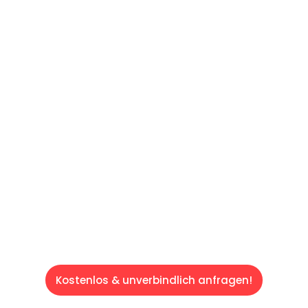
UNVERBINDLICHE OFFERTE IN
UNTER
60 SEKUNDEN
:
Machen Sie sich bereit für einen
reibungslosen & sorgenfreien Umzug in
Luzern: Erleben Sie, wie unser Expertenteam
Ihren Umzug schnell, sicher und effizient
gestaltet. Lassen Sie uns den schweren Teil
übernehmen & freuen Sie sich auf einen
entspannten und kostengünstigen Service!
Kostenlos & unverbindlich anfragen!