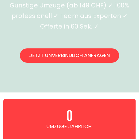
Günstige Umzüge (ab 149 CHF) ✓ 100%
professionell ✓ Team aus Experten ✓
Offerte in 60 Sek. ✓
JETZT UNVERBINDLICH ANFRAGEN
0
UMZÜGE JÄHRLICH.