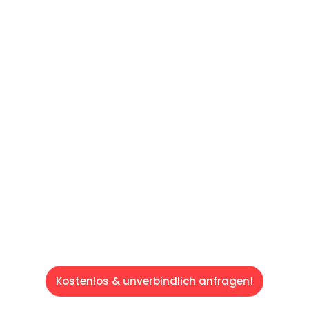
UNVERBINDLICHE OFFERTE IN
UNTER
60 SEKUNDEN
:
Machen Sie sich bereit für einen
reibungslosen & sorgenfreien Umzug in
Luzern: Erleben Sie, wie unser Expertenteam
Ihren Umzug schnell, sicher und effizient
gestaltet. Lassen Sie uns den schweren Teil
übernehmen & freuen Sie sich auf einen
entspannten und kostengünstigen Service!
Kostenlos & unverbindlich anfragen!