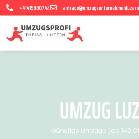
+41415880742
anfrage@umzugsunternehmenluzern
UMZUG LUZ
Günstige Umzüge (ab 149 CHF