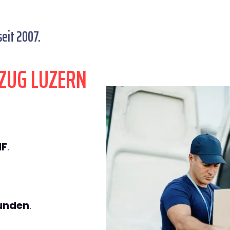
eit 2007.
ZUG LUZERN
HF
.
tunden
.