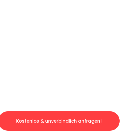
LICHE OFFERTE IN
UNTER 60 SE
slosen & sorgenfreien Umzug in Luzern: Erleb
taltet. Lassen Sie uns den schweren Teil übe
tspannten und kostengünstigen Service!
Kostenlos & unverbindlich anfragen!