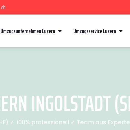
.ch
Umzugsunternehmen Luzern
Umzugsservice Luzern
ERN INGOLSTADT (SE
) ✓ 100% professionell ✓ Team aus Experten 