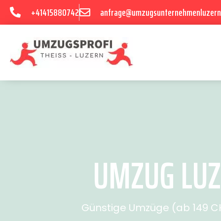
+41415880742
anfrage@umzugsunternehmenluzern
UMZUG LUZ
Günstige Umzüge (ab 149 CHF