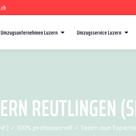
.ch
Umzugsunternehmen Luzern
Umzugsservice Luzern
ERN REUTLINGEN (SE
) ✓ 100% professionell ✓ Team aus Experten 