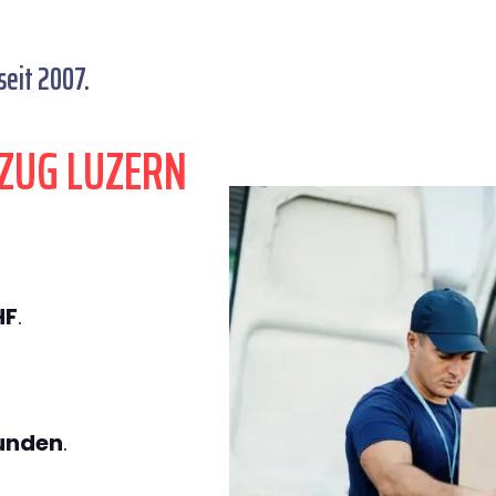
eit 2007.
ZUG LUZERN
HF
.
tunden
.