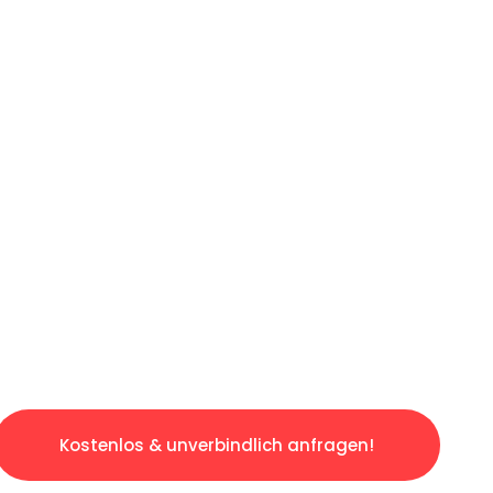
LICHE OFFERTE IN
UNTER 60 SE
slosen & sorgenfreien Umzug in Luzern: Erleb
taltet. Lassen Sie uns den schweren Teil übe
tspannten und kostengünstigen Service!
Kostenlos & unverbindlich anfragen!