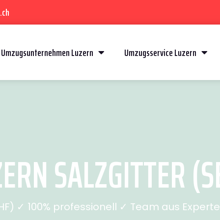
.ch
Umzugsunternehmen Luzern
Umzugsservice Luzern
ERN SALZGITTER (SE
) ✓ 100% professionell ✓ Team aus Experten 