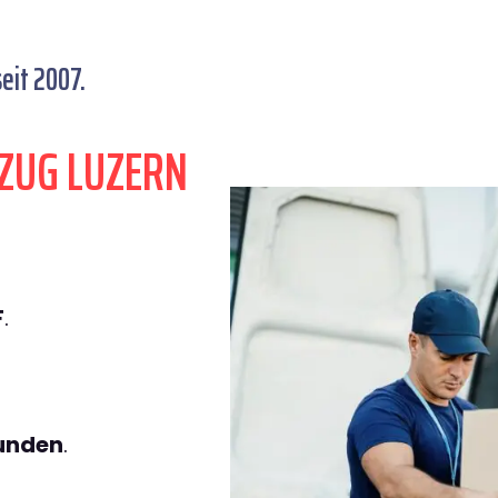
eit 2007.
ZUG LUZERN
F
.
tunden
.