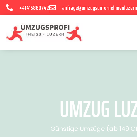
+41415880742
anfrage@umzugsunternehmenluzern
UMZUG LUZ
Günstige Umzüge (ab 149 CHF