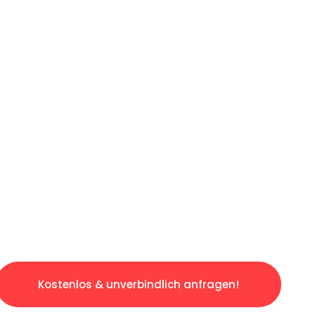
LICHE OFFERTE IN
UNTER 60 SE
slosen & sorgenfreien Umzug in Luzern: Erleb
taltet. Lassen Sie uns den schweren Teil übe
tspannten und kostengünstigen Service!
Kostenlos & unverbindlich anfragen!