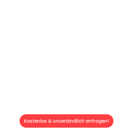
UNVERBINDLICHE OFFERTE IN
UNTER
60 SEKUNDEN
:
Machen Sie sich bereit für einen
reibungslosen & sorgenfreien Umzug in
Luzern: Erleben Sie, wie unser Expertenteam
Ihren Umzug schnell, sicher und effizient
gestaltet. Lassen Sie uns den schweren Teil
übernehmen & freuen Sie sich auf einen
entspannten und kostengünstigen Service!
Kostenlos & unverbindlich anfragen!