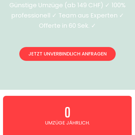
Günstige Umzüge (ab 149 CHF) ✓ 100%
professionell ✓ Team aus Experten ✓
Offerte in 60 Sek. ✓
JETZT UNVERBINDLICH ANFRAGEN
0
UMZÜGE JÄHRLICH.