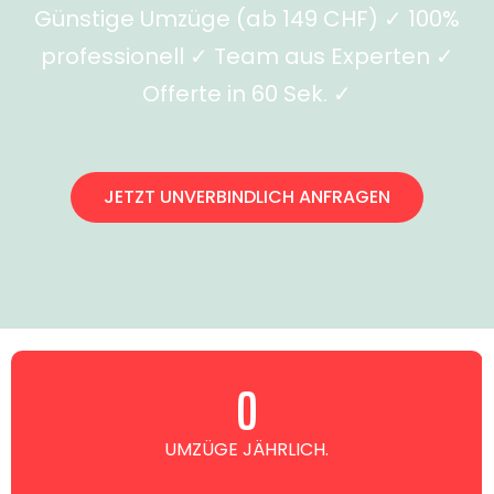
Günstige Umzüge (ab 149 CHF) ✓ 100%
professionell ✓ Team aus Experten ✓
Offerte in 60 Sek. ✓
JETZT UNVERBINDLICH ANFRAGEN
0
UMZÜGE JÄHRLICH.