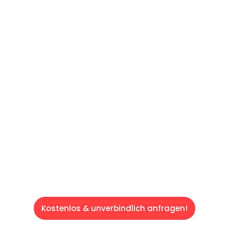
UNVERBINDLICHE OFFERTE IN
UNTER
60 SEKUNDEN
:
Machen Sie sich bereit für einen
reibungslosen & sorgenfreien Umzug in
Luzern: Erleben Sie, wie unser Expertenteam
Ihren Umzug schnell, sicher und effizient
gestaltet. Lassen Sie uns den schweren Teil
übernehmen & freuen Sie sich auf einen
entspannten und kostengünstigen Service!
Kostenlos & unverbindlich anfragen!