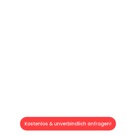
UNVERBINDLICHE OFFERTE IN
UNTER
60 SEKUNDEN
:
Machen Sie sich bereit für einen
reibungslosen & sorgenfreien Umzug in
Luzern: Erleben Sie, wie unser Expertenteam
Ihren Umzug schnell, sicher und effizient
gestaltet. Lassen Sie uns den schweren Teil
übernehmen & freuen Sie sich auf einen
entspannten und kostengünstigen Service!
Kostenlos & unverbindlich anfragen!