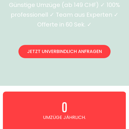
Günstige Umzüge (ab 149 CHF) ✓ 100%
professionell ✓ Team aus Experten ✓
Offerte in 60 Sek. ✓
JETZT UNVERBINDLICH ANFRAGEN
0
UMZÜGE JÄHRLICH.