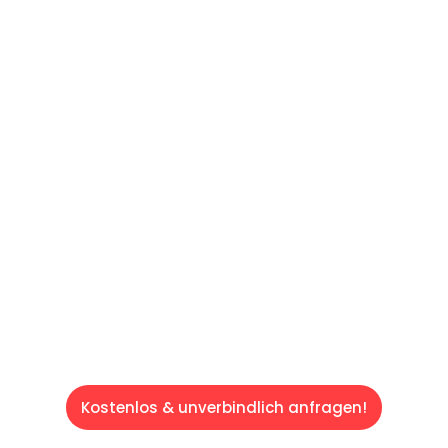
UNVERBINDLICHE OFFERTE IN
UNTER
60 SEKUNDEN
:
Machen Sie sich bereit für einen
reibungslosen & sorgenfreien Umzug in
Luzern: Erleben Sie, wie unser Expertenteam
Ihren Umzug schnell, sicher und effizient
gestaltet. Lassen Sie uns den schweren Teil
übernehmen & freuen Sie sich auf einen
entspannten und kostengünstigen Service!
Kostenlos & unverbindlich anfragen!