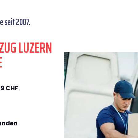
 seit 2007.
ZUG LUZERN
E
49 CHF
.
tunden
.