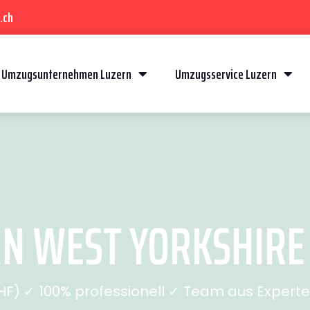
.ch
Umzugsunternehmen Luzern
Umzugsservice Luzern
 WEST YORKSHIRE (
) ✓ 100% professionell ✓ Team aus Experten 