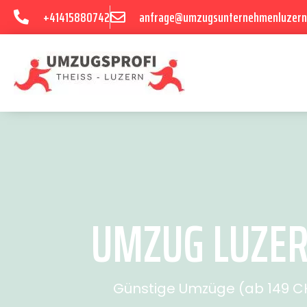
+41415880742
anfrage@umzugsunternehmenluzern
UMZUG LUZERN
Günstige Umzüge (ab 149 CHF