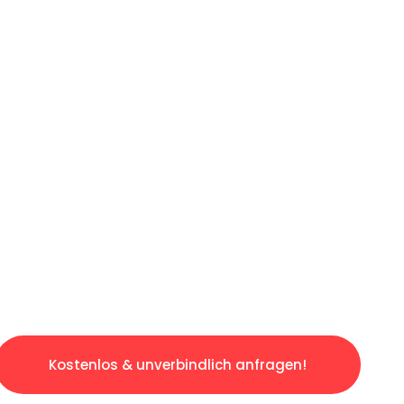
LICHE OFFERTE IN
UNTER 60 SE
slosen & sorgenfreien Umzug in Luzern: Erleb
taltet. Lassen Sie uns den schweren Teil übe
tspannten und kostengünstigen Service!
Kostenlos & unverbindlich anfragen!