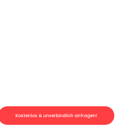
LICHE OFFERTE IN
UNTER 60 SE
slosen & sorgenfreien Umzug in Luzern: Erleb
taltet. Lassen Sie uns den schweren Teil übe
tspannten und kostengünstigen Service!
Kostenlos & unverbindlich anfragen!