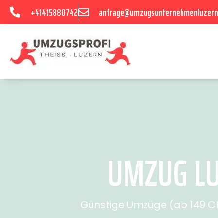
+41415880742
anfrage@umzugsunternehmenluzern
UMZUG LU
Günstige Umzüge (ab 149 CHF