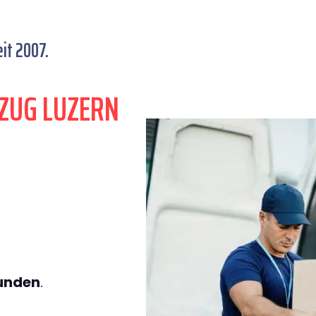
it 2007.
ZUG LUZERN
tunden
.