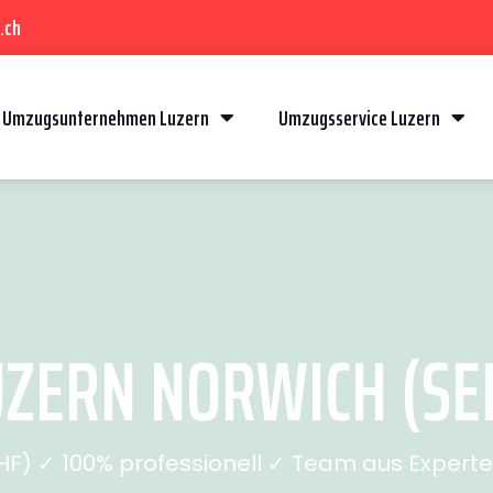
.ch
Umzugsunternehmen Luzern
Umzugsservice Luzern
ZERN NORWICH (SEI
) ✓ 100% professionell ✓ Team aus Experten 