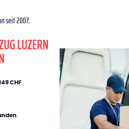
 seit 2007.
ZUG LUZERN
N
149 CHF
.
tunden
.