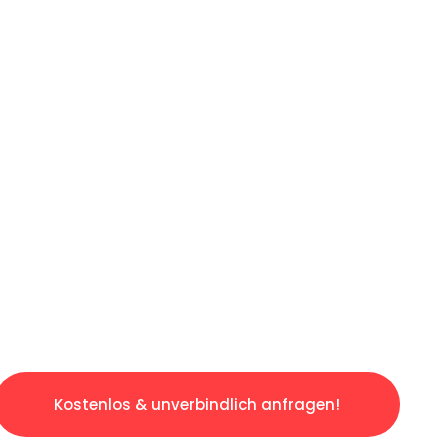
LICHE OFFERTE IN
UNTER 60 SE
slosen & sorgenfreien Umzug in Luzern: Erleb
taltet. Lassen Sie uns den schweren Teil übe
tspannten und kostengünstigen Service!
Kostenlos & unverbindlich anfragen!