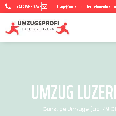
+41415880742
anfrage@umzugsunternehmenluzern
UMZUG LUZER
Günstige Umzüge (ab 149 CHF