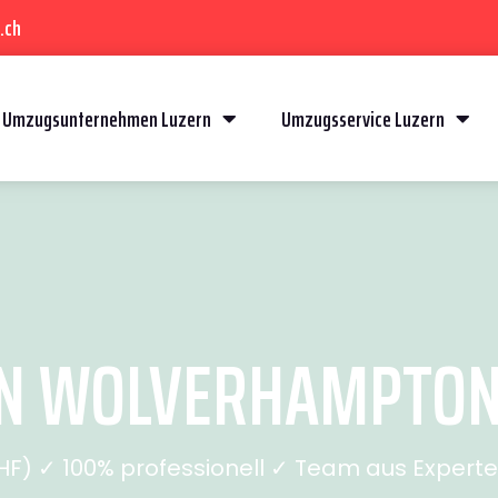
.ch
Umzugsunternehmen Luzern
Umzugsservice Luzern
N WOLVERHAMPTON (
) ✓ 100% professionell ✓ Team aus Experten 