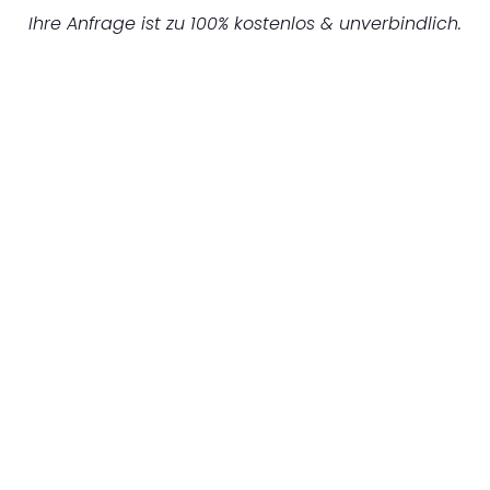
Ihre Anfrage ist zu 100% kostenlos & unverbindlich.
UNVERBINDLICHE OFFERTE IN
UNTER
60 SEKUNDEN
:
Machen Sie sich bereit für einen
reibungslosen & sorgenfreien Umzug in
Luzern: Erleben Sie, wie unser Expertenteam
Ihren Umzug schnell, sicher und effizient
gestaltet. Lassen Sie uns den schweren Teil
übernehmen & freuen Sie sich auf einen
entspannten und kostengünstigen Service!